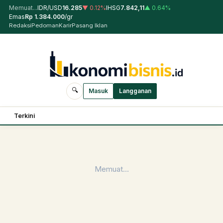
Memuat...
IDR/USD
16.285
▼
0.12
%
IHSG
7.842,11
▲
0.64
%
Emas
Rp
1.384.000
/gr
Redaksi
Pedoman
Karir
Pasang Iklan
🔍
Masuk
Langganan
Terkini
Memuat…