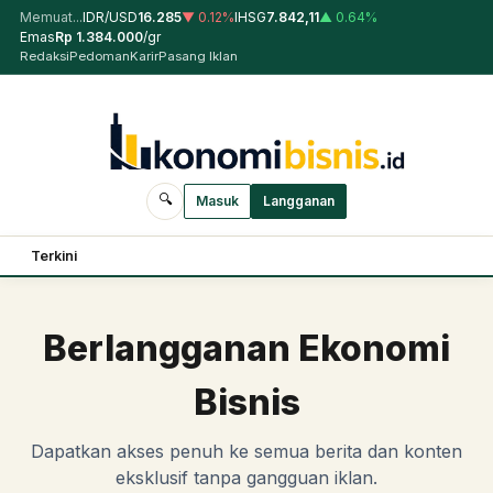
Memuat...
IDR/USD
16.285
▼
0.12
%
IHSG
7.842,11
▲
0.64
%
Emas
Rp
1.384.000
/gr
Redaksi
Pedoman
Karir
Pasang Iklan
🔍
Masuk
Langganan
Terkini
Berlangganan Ekonomi
Bisnis
Dapatkan akses penuh ke semua berita dan konten
eksklusif tanpa gangguan iklan.