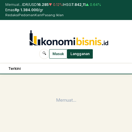
Memuat...
IDR/USD
16.285
▼
0.12
%
IHSG
7.842,11
▲
0.64
%
Emas
Rp
1.384.000
/gr
Redaksi
Pedoman
Karir
Pasang Iklan
🔍
Masuk
Langganan
Terkini
Memuat…