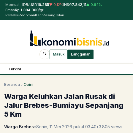
Memuat...
IDR/USD
16.285
▼
0.12
%
IHSG
7.842,11
▲
0.64
%
Emas
Rp
1.384.000
/gr
Redaksi
Pedoman
Karir
Pasang Iklan
🔍
Masuk
Langganan
Terkini
Beranda
›
Opini
Warga Keluhkan Jalan Rusak di
Jalur Brebes-Bumiayu Sepanjang
5 Km
Warga Brebes
•
Senin, 11 Mei 2026 pukul 03.40
•
3.805
views