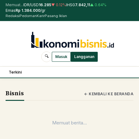
Memuat...
IDR/USD
16.285
▼
0.12
%
IHSG
7.842,11
▲
0.64
%
Emas
Rp
1.384.000
/gr
Redaksi
Pedoman
Karir
Pasang Iklan
🔍
Masuk
Langganan
Terkini
Bisnis
← KEMBALI KE BERANDA
Memuat berita...